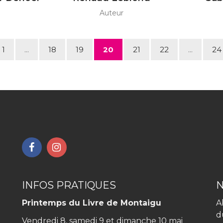
Auteur
e
1
...
18
19
20
21
22
...
24
cédente
Lien
Lien
vers
vers
le
le
compte
compte
INFOS PRATIQUES
Facebook
Instagram
Printemps du Livre de Montaigu
A
d
Vendredi 8, samedi 9 et dimanche 10 mai