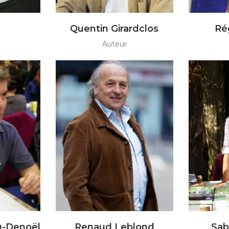
Quentin Girardclos
Ré
Auteur
u-Denoël
Renaud Leblond
Sab