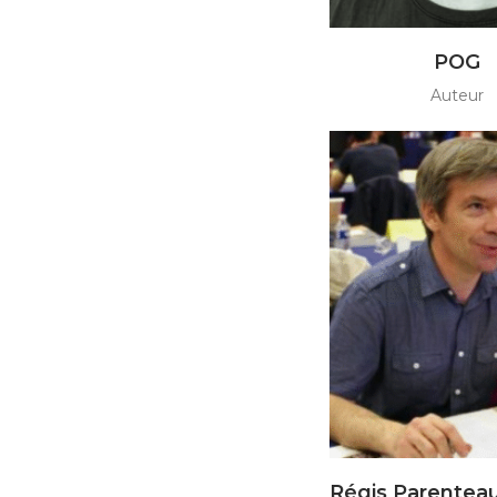
POG
Auteur
Régis Parentea