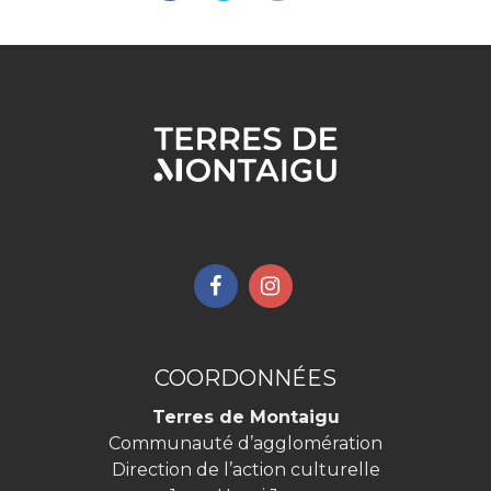
Lien
Lien
vers
vers
le
le
compte
compte
COORDONNÉES
Facebook
Instagram
Terres de Montaigu
Communauté d’agglomération
Direction de l’action culturelle