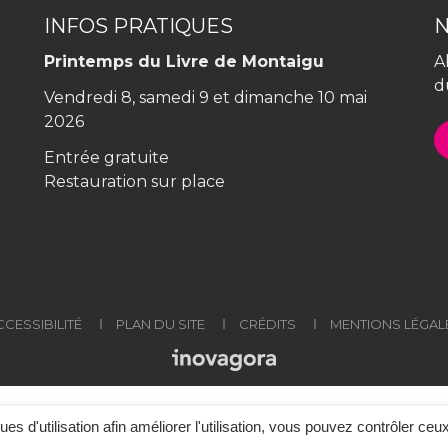
le
le
compte
compte
INFOS PRATIQUES
Facebook
Instagram
Printemps du Livre de Montaigu
A
d
Vendredi 8, samedi 9 et dimanche 10 mai
2026
Entrée gratuite
Restauration sur place
CCESSIBILITÉ
PLAN DU SITE
CRÉDITS
MENTIONS LÉGAL
ques d'utilisation afin améliorer l'utilisation, vous pouvez contrôler ceu