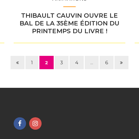
THIBAULT CAUVIN OUVRE LE
BAL DE LA 35ÈME ÉDITION DU
PRINTEMPS DU LIVRE !
Page
Page
1
2
3
4
...
6
précédente
suivant
Lien
Lien
vers
vers