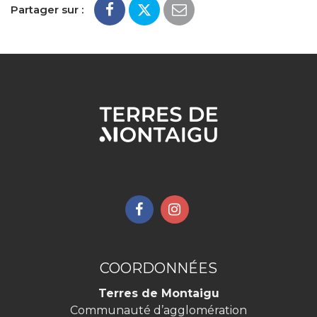
Partager sur :
Lien
Lien
vers
vers
le
le
compte
compte
COORDONNÉES
Facebook
Instagram
Terres de Montaigu
Communauté d’agglomération