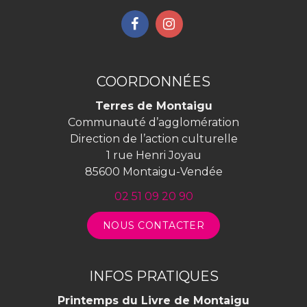
Lien
Lien
vers
vers
le
le
compte
compte
COORDONNÉES
Facebook
Instagram
Terres de Montaigu
Communauté d’agglomération
Direction de l’action culturelle
1 rue Henri Joyau
85600 Montaigu-Vendée
02 51 09 20 90
NOUS CONTACTER
INFOS PRATIQUES
Printemps du Livre de Montaigu