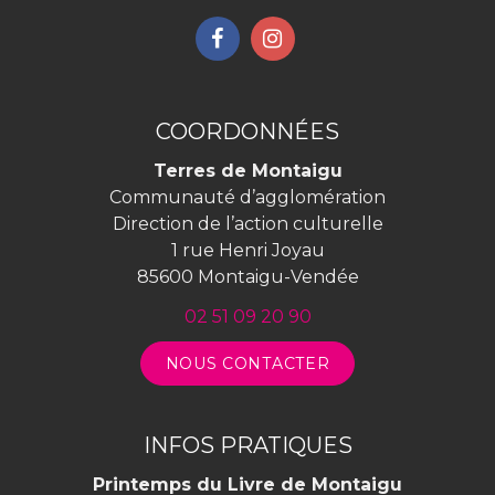
Lien
Lien
vers
vers
le
le
compte
compte
COORDONNÉES
Facebook
Instagram
Terres de Montaigu
Communauté d’agglomération
Direction de l’action culturelle
1 rue Henri Joyau
85600 Montaigu-Vendée
02 51 09 20 90
NOUS CONTACTER
INFOS PRATIQUES
Printemps du Livre de Montaigu