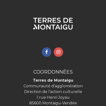
Lien
Lien
vers
vers
le
le
compte
compte
COORDONNÉES
Facebook
Instagram
Terres de Montaigu
Communauté d’agglomération
Direction de l’action culturelle
1 rue Henri Joyau
85600 Montaigu-Vendée