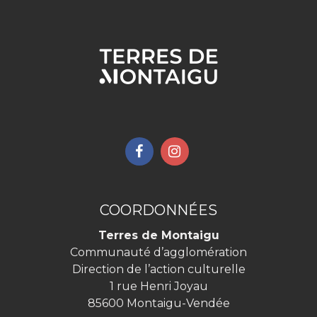
Lien
Lien
vers
vers
le
le
compte
compte
COORDONNÉES
Facebook
Instagram
Terres de Montaigu
Communauté d’agglomération
Direction de l’action culturelle
1 rue Henri Joyau
85600 Montaigu-Vendée