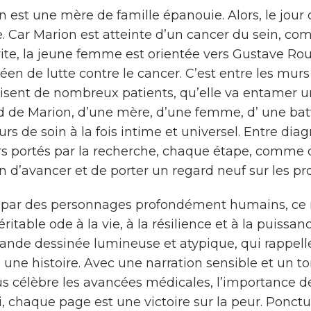
n est une mère de famille épanouie. Alors, le jou
e. Car Marion est atteinte d’un cancer du sein, co
vite, la jeune femme est orientée vers Gustave Rou
éen de lutte contre le cancer. C’est entre les mur
oisent de nombreux patients, qu’elle va entamer un
d de Marion, d’une mère, d’une femme, d’ une batt
rs de soin à la fois intime et universel. Entre diag
rs portés par la recherche, chaque étape, comme 
n d’avancer et de porter un regard neuf sur les pr
 par des personnages profondément humains, ce ré
ritable ode à la vie, à la résilience et à la puissan
ande dessinée lumineuse et atypique, qui rappell
une histoire. Avec une narration sensible et un ton
s célèbre les avancées médicales, l’importance de 
i, chaque page est une victoire sur la peur. Ponct