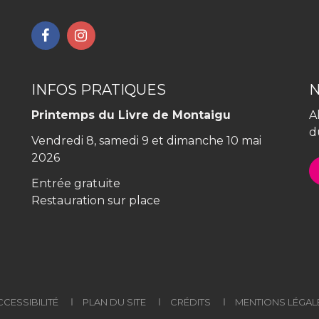
Lien
Lien
vers
vers
le
le
compte
compte
INFOS PRATIQUES
Facebook
Instagram
Printemps du Livre de Montaigu
A
d
Vendredi 8, samedi 9 et dimanche 10 mai
2026
Entrée gratuite
Restauration sur place
CCESSIBILITÉ
PLAN DU SITE
CRÉDITS
MENTIONS LÉGAL