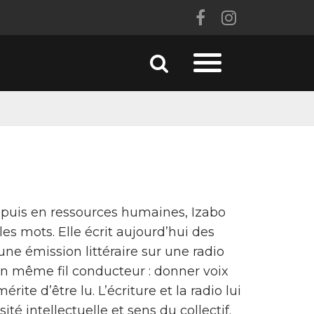
Lien
Lien
vers
vers
le
le
Aller
Aller
compte
compte
à
à
la
Facebook
Instagram
recherche
la
navigation
 puis en ressources humaines, Izabo
les mots. Elle écrit aujourd’hui des
e émission littéraire sur une radio
un même fil conducteur : donner voix
rite d’être lu. L’écriture et la radio lui
 intellectuelle et sens du collectif.