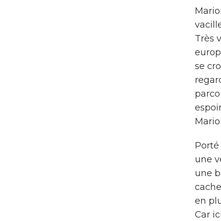
Mario
vacill
Très 
europ
se cr
regar
parcou
espoi
Mario
Porté
une vé
une b
cache 
en plu
Car ic