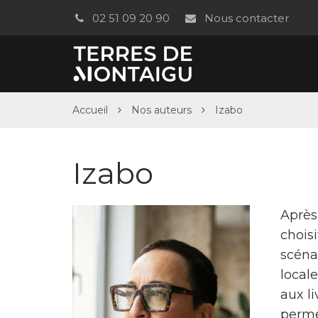
Gestion des traceurs
02 51 09 20 90
Nous contacter
Accueil
Nos auteurs
Izabo
Izabo
Après
choisi
scéna
local
aux li
perme