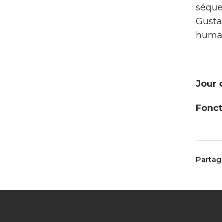
séque
Gusta
humai
Jour 
Fonct
Partage