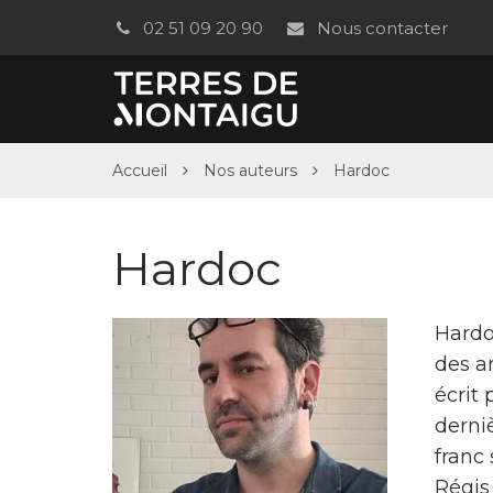
Gestion des traceurs
02 51 09 20 90
Nous contacter
Accueil
Nos auteurs
Hardoc
Hardoc
Hardoc
des ar
écrit 
derniè
franc 
Régis 