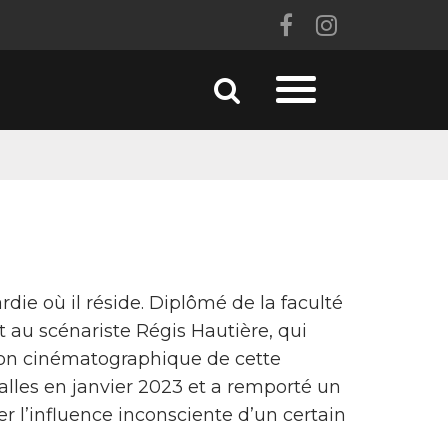
Lien
Lien
vers
vers
le
le
Aller
Aller
compte
compte
à
à
la
Facebook
Instagram
recherche
la
navigation
rdie où il réside. Diplômé de la faculté
nt au scénariste Régis Hautière, qui
on cinématographique de cette
salles en janvier 2023 et a remporté un
er l’influence inconsciente d’un certain