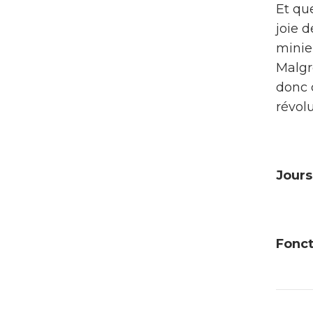
Et qu
joie 
minier
Malgr
donc 
révolu
Jours
Fonct