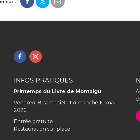
r sur :
Lien
Lien
vers
vers
le
le
compte
compte
INFOS PRATIQUES
Facebook
Instagram
Printemps du Livre de Montaigu
A
d
Vendredi 8, samedi 9 et dimanche 10 mai
2026
Entrée gratuite
Restauration sur place