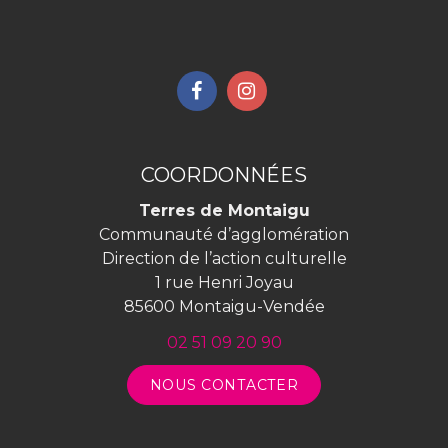
Lien
Lien
vers
vers
le
le
compte
compte
COORDONNÉES
Facebook
Instagram
Terres de Montaigu
Communauté d’agglomération
Direction de l’action culturelle
1 rue Henri Joyau
85600 Montaigu-Vendée
02 51 09 20 90
NOUS CONTACTER