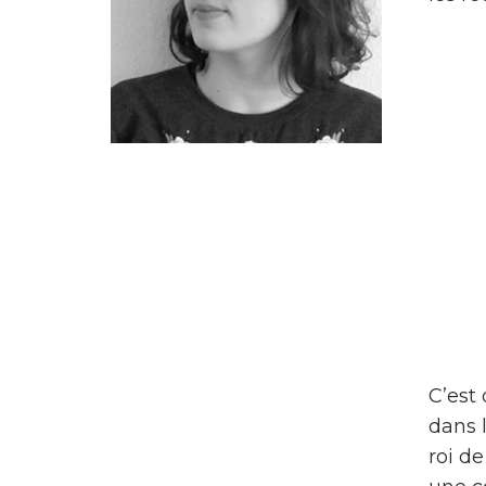
C’est
dans l
roi d