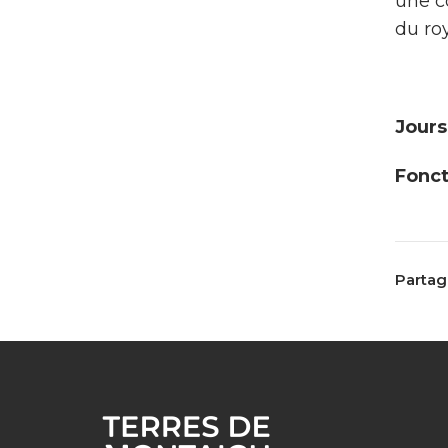
une c
du ro
Jours
Fonct
Partage