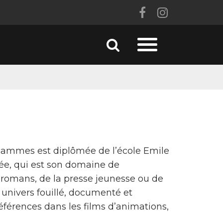
Lien
Lien
vers
vers
le
le
Aller
Aller
compte
compte
à
à
la
Facebook
Instagram
recherche
la
navigation
h Jammes est diplômée de l’école Emile
née, qui est son domaine de
es romans, de la presse jeunesse ou de
 univers fouillé, documenté et
éférences dans les films d’animations,