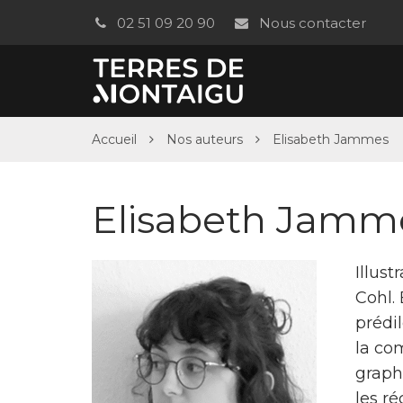
Gestion des traceurs
02 51 09 20 90
Nous contacter
Accueil
Nos auteurs
Elisabeth Jammes
Elisabeth Jamm
Illus
Cohl.
prédil
la co
graph
les ré