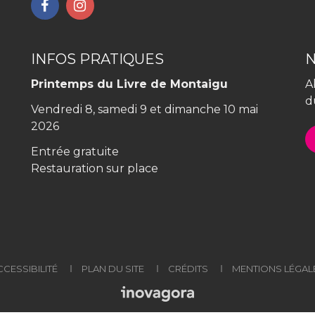
Lien
Lien
vers
vers
le
le
compte
compte
INFOS PRATIQUES
Facebook
Instagram
Printemps du Livre de Montaigu
A
d
Vendredi 8, samedi 9 et dimanche 10 mai
2026
Entrée gratuite
Restauration sur place
CCESSIBILITÉ
PLAN DU SITE
CRÉDITS
MENTIONS LÉGAL