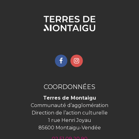
Lien
Lien
vers
vers
le
le
compte
compte
COORDONNÉES
Facebook
Instagram
Terres de Montaigu
Communauté d’agglomération
Direction de l’action culturelle
1 rue Henri Joyau
85600 Montaigu-Vendée
02 51 09 20 90