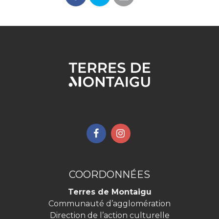
Lien
Lien
vers
vers
le
le
compte
compte
COORDONNÉES
Facebook
Instagram
Terres de Montaigu
Communauté d’agglomération
Direction de l’action culturelle