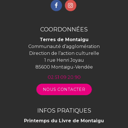
Lien
Lien
vers
vers
le
le
compte
compte
COORDONNÉES
Facebook
Instagram
Terres de Montaigu
Communauté d’agglomération
Direction de l’action culturelle
1 rue Henri Joyau
85600 Montaigu-Vendée
02 51 09 20 90
NOUS CONTACTER
INFOS PRATIQUES
Printemps du Livre de Montaigu