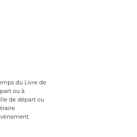
emps du Livre de
épart ou à
lle de départ ou
éraire
’évènement.