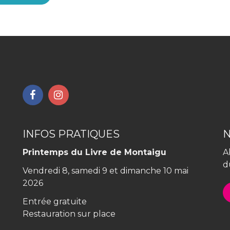
Lien
Lien
vers
vers
le
le
compte
compte
INFOS PRATIQUES
Facebook
Instagram
Printemps du Livre de Montaigu
A
d
Vendredi 8, samedi 9 et dimanche 10 mai
2026
Entrée gratuite
Restauration sur place