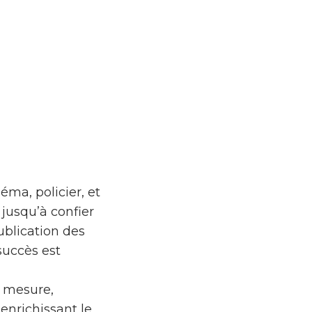
éma, policier, et
 jusqu’à confier
publication des
succès est
e mesure,
enrichissant le