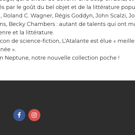
s par le goût du bel objet et de la littérature popu
n, Roland C. Wagner, Régis Goddyn, John Scalzi, J
ns, Becky Chambers : autant de talents qui ont m
re et la littérature.
con de science-fiction, L’Atalante est élue « meill
née ».
on Neptune, notre nouvelle collection poche !
Lien
Lien
vers
vers
le
le