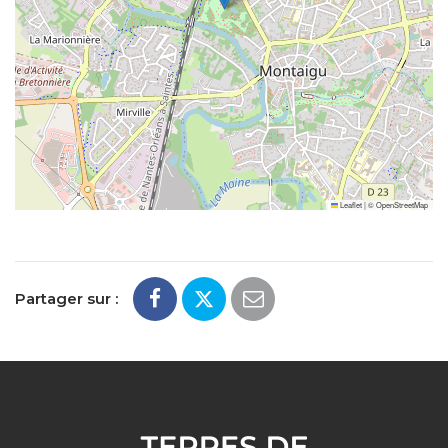
Leaflet
|
©
OpenStreetMap
Partager sur :