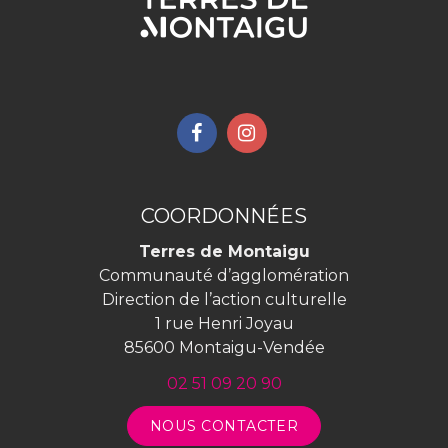
Lien
Lien
vers
vers
le
le
compte
compte
COORDONNÉES
Facebook
Instagram
Terres de Montaigu
Communauté d’agglomération
Direction de l’action culturelle
1 rue Henri Joyau
85600 Montaigu-Vendée
02 51 09 20 90
NOUS CONTACTER