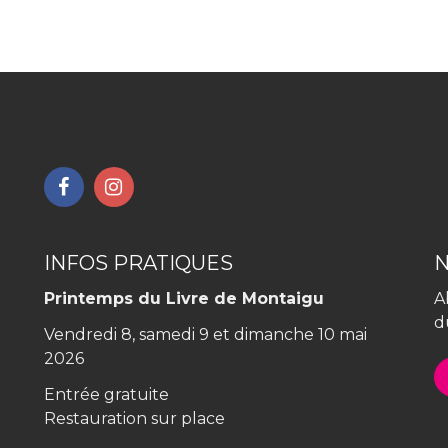
Lien
Lien
vers
vers
le
le
compte
compte
INFOS PRATIQUES
Facebook
Instagram
Printemps du Livre de Montaigu
A
d
Vendredi 8, samedi 9 et dimanche 10 mai
2026
Entrée gratuite
Restauration sur place