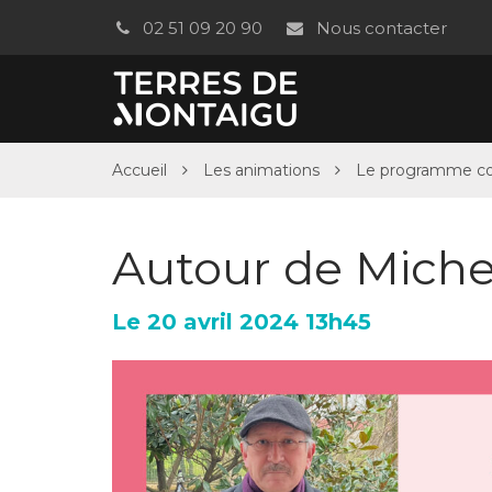
Gestion des traceurs
02 51 09 20 90
Nous contacter
Accueil
Les animations
Le programme c
Autour de Mich
Le
20
avril
2024
13h45