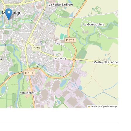
Leaflet
|
©
OpenStreetMap