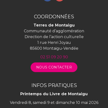
vers
vers
le
le
compte
compte
COORDONNÉES
Facebook
Instagram
Terres de Montaigu
Communauté d’agglomération
Direction de l’action culturelle
1 rue Henri Joyau
85600 Montaigu-Vendée
02 51 09 20 90
NOUS CONTACTER
INFOS PRATIQUES
Printemps du Livre de Montaigu
Vendredi 8, samedi 9 et dimanche 10 mai 2026