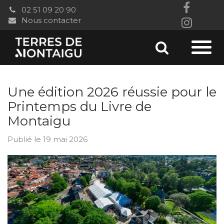
Gestion des traceurs
02 51 09 20 90
Lien
Nous contacter
Lien
vers
vers
le
Aller
Aller
le
comp
à
comp
à
Faceb
la
Une édition 2026 réussie pour le
Insta
recherc
la
Printemps du Livre de
Montaigu
navi
Publié le 19 mai 2026