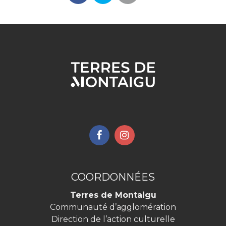
Lien
Lien
vers
vers
le
le
compte
compte
COORDONNÉES
Facebook
Instagram
Terres de Montaigu
Communauté d’agglomération
Direction de l’action culturelle