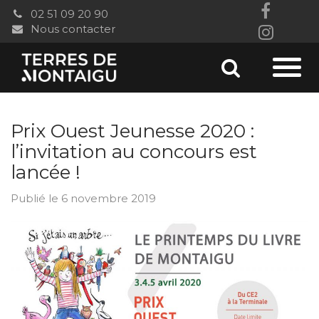
Gestion des traceurs
02 51 09 20 90
Lien
Nous contacter
Lien
vers
vers
le
Aller
Aller
le
comp
à
comp
à
Faceb
la
Prix Ouest Jeunesse 2020 :
Insta
recherc
la
l’invitation au concours est
lancée !
navi
Publié le 6 novembre 2019