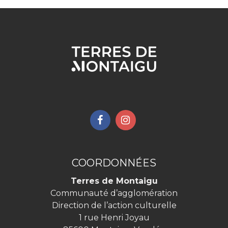
Lien
Lien
vers
vers
le
le
compte
compte
COORDONNÉES
Facebook
Instagram
Terres de Montaigu
Communauté d’agglomération
Direction de l’action culturelle
1 rue Henri Joyau